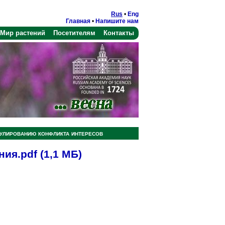
Rus
•
Eng
Главная
•
Напишите нам
Мир растений
Посетителям
Контакты
улированию конфликта интересов
ния.pdf
(1,1 МБ)