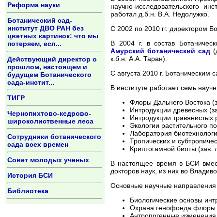
Реформа науки
научно-исследовательского инс
работал д.б.н. В.А. Недолужко.
Ботанический сад-
институт ДВО РАН без
С 2002 по 2010 гг. директором Б
цветных картинок: что мы
В 2004 г. в состав Ботаниче
потеряем, есл...
Амурский ботанический сад
(
к.б.н. А.А. Таран).
Действующий директор о
прошлом, настоящем и
C августа 2010 г. Ботаническим 
будущем Ботанического
сада-инстит...
В институте работает семь научн
ТИГР
Флоры Дальнего Востока (за
Интродукции древесных (зав
Чернопихтово-кедрово-
Интродукции травянистых ра
широколиственные леса
Экологии растительного пок
Лаборатория биотехнологии (
Сотрудники ботанического
Тропических и субтропическ
сада всех времен
Криптогамной биоты (зав. л
Совет молодых ученых
В настоящее время в БСИ вмест
докторов наук, из них во Владиво
История БСИ
Основные научные направления 
Библиотека
Биологические основы инт
Охрана генофонда флоры р
Антропогенные изменения 