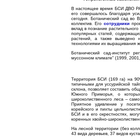
В настоящее время БСИ ДВО РАН
его совершалось благодаря уси
сегодня. Ботанический сад во В
коллектив. Его
сотрудники
пров
вклад в познание растительног
популярных статей, содержащ
растений, а также выведено 
технологиями их выращивания жи
Ботанический сад-институт р
муссонном климате” (1999, 2001,
Территория БСИ (169 га) на 9
типичными для уссурийской тай
склона, позволяет составить об
Южного Приморья, о которых
широколиственного леса – само
Приятное удивление у посети
корейского и пихты цельнолист
БСИ и в его окрестностях, мог
коренных хвойно-широколистве
На лесной территории (без колл
43 вида деревьев, 37 видов куст