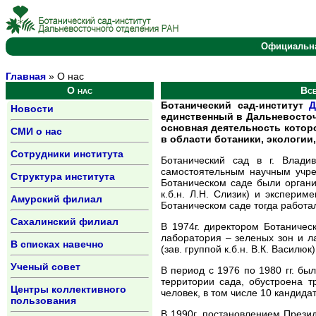
Официальн
Главная
» О нас
О нас
Все
Ботанический сад-институт
Д
Новости
единственный в Дальневосточ
основная деятельность котор
СМИ о нас
в области ботаники, экологии
Сотрудники института
Ботанический сад в г. Влад
самостоятельным научным учреж
Структура института
Ботаническом саде были органи
к.б.н. Л.Н. Слизик) и экспериме
Амурский филиал
Ботаническом саде тогда работал
Сахалинский филиал
В 1974г. директором Ботаническ
лаборатория – зеленых зон и л
В списках навечно
(зав. группой к.б.н. В.К. Василюк)
Ученый совет
В период с 1976 по 1980 гг. бы
территории сада, обустроена т
Центры коллективного
человек, в том числе 10 кандидат
пользования
В 1990г. постановлением Презид