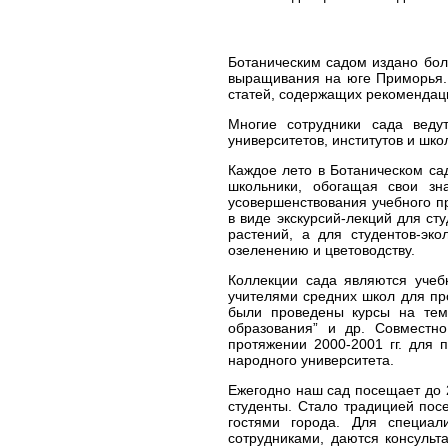
Ботаническим садом издано бол
выращивания на юге Приморья.
статей, содержащих рекомендац
Многие сотрудники cада веду
университетов, институтов и шко
Каждое лето в Ботаническом сад
школьники, обогащая свои зн
усовершенствования учебного пр
в виде экскурсий-лекций для ст
растений, а для студентов-эко
озеленению и цветоводству.
Коллекции cада являются учеб
учителями средних школ для пр
были проведены курсы на тему
образования” и др. Совместно
протяжении 2000-2001 гг. для 
народного университета.
Ежегодно наш сад посещает до 2
студенты. Стало традицией пос
гостями города. Для специал
сотрудниками, даются консуль