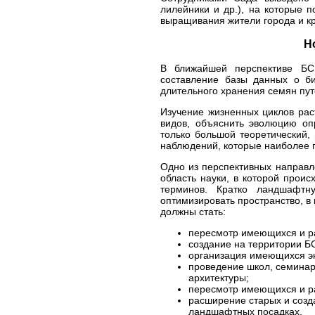
лилейники и др.), на которые 
выращивания жители города и кр
Н
В ближайшей перспективе БСИ
составление базы данных о би
длительного хранения семян пут
Изучение жизненных циклов рас
видов, объяснить эволюцию оп
только большой теоретический,
наблюдений, которые наиболее п
Одно из перспективных направл
область науки, в которой прои
терминов. Кратко ландшафтн
оптимизировать пространство, в
должны стать:
пересмотр имеющихся и ра
создание на территории 
организация имеющихся эк
проведение школ, семинар
архитектуры;
пересмотр имеющихся и ра
расширение старых и созд
ландшафтных посадках.