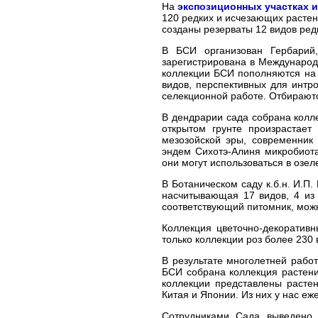
На
экспозиционных участках и
120 редких и исчезающих растен
созданы резерваты 12 видов ред
В БСИ организован Гербарий,
зарегистрирована в Международ
коллекции БСИ пополняются на 
видов, перспективных для интр
селекционной работе. Отбирают
В дендрарии cада собрана колл
открытом грунте произрастает
мезозойской эры, современник 
эндем Сихотэ-Алиня микробиота
они могут использоваться в озе
В Ботаническом саду к.б.н. И.П.
насчитывающая 17 видов, 4 из
соответствующий питомник, можн
Коллекция цветочно-декоративн
только коллекции роз более 230 
В результате многолетней рабо
БСИ собрана коллекция растени
коллекции представлены расте
Китая и Японии. Из них у нас еж
Сотрудниками Сада выведено н