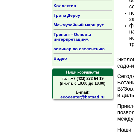
о
Коллектив
с
п
Тропа Дерсу
з
Межмузейный маршрут
ф
н
Тренинг «Основы
и
интерпретации».
т
семинар по озеленению
Видео
Эколо
сада-
Наши координаты
Сегод
тел.:
+7 (423) 272-64-19
Ботан
(пн.-пт. с 10.00 до 18.00)
ВУЗов,
E-mail:
и даль
ecocenter@botsad.ru
Привл
позво
между
Наши 