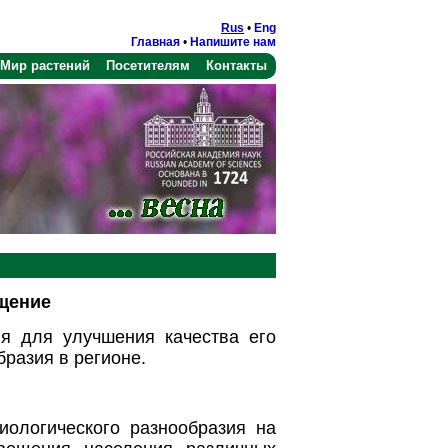
Rus
•
Eng
Главная
•
Напишите нам
Мир растений
Посетителям
Контакты
щение
я для улучшения качества его
разия в регионе.
иологического разнообразия на