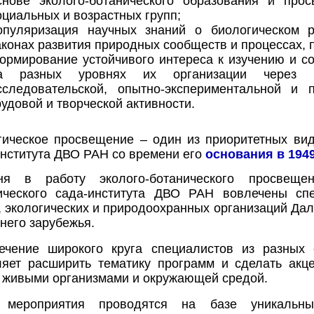
снове эколого-ботанического образования и про
оциальных и возрастных групп;
опуляризация научных знаний о биологическом 
аконах развития природных сообществ и процессах, 
ормирование устойчивого интереса к изучению и с
а разных уровнях их организации через р
сследовательской, опытно-экспериментальной и п
рудовой и творческой активности.
гическое просвещение – один из приоритетных вид
института ДВО РАН со времени его
основания в 1949
ня в работу эколого-ботанического просвеще
ического сада-института ДВО РАН вовлечены спе
 экологических и природоохранных организаций Дал
него зарубежья.
ечение широкого круга специалистов из разных 
ляет расширить тематику программ и сделать акц
 живыми организмами и окружающей средой.
мероприятия проводятся на базе уникальны