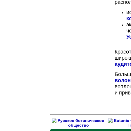
распол
и
к
э
ч
У
Красо
широк
аудит
Больш
волон
вопло
и прив