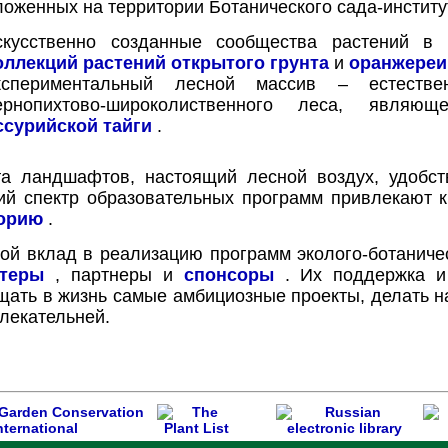
оженных на территории Ботанического сада-институ
скусственно созданные сообщества растений 
оллекций растений открытого грунта
и
оранжереи
кспериментальный лесной массив – естествен
ернопихтово-широколиственного леса, являющ
ссурийской тайги
.
та ландшафтов, настоящий лесной воздух, удобст
ий спектр образовательных программ привлекают 
орию
.
ой вклад в реализацию программ эколого-ботаниче
теры
, партнеры и
спонсоры
. Их поддержка и 
щать в жизнь самые амбициозные проекты, делать 
лекательней.