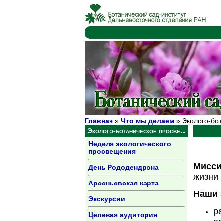
Главная
»
Что мы делаем
» Эколого-бот
Эколого-ботаническое просве...
Неделя экологического
просвещения
Мисси
День Рододендрона
жизни
Арсеньевская карта
Наши 
Экскурсии
р
Целевая аудитория