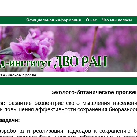
Официальная информация
О нас
Что мы делаем
аническое просве...
Эколого-ботаническое просве
я:
развитие экоцентристского мышления населени
 и повышения эффективности сохранения биоразнооб
задачи:
азработка и реализация подходов к сохранению б