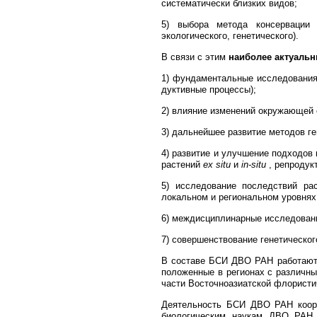
систематически близких видов;
5) выбора ме­то­да консервации г
экологического, генетического).
В связи с этим
наиболее актуальн
1) фундаментальные исследования раз
дук­тивные процессы);
2) вли­яние изме­не­ний окружающей 
3) даль­нейшее раз­витие методов ге­
4) развитие и улучшение подходов к
рас­тений
ex si­tu
и
in-situ
, репродукт
5) исследование последствий распр
локальном и ре­гиональном уровнях
6) меж­дис­цип­ли­нар­ные ис­следов
7) совер­шен­ст­вование ге­не­ти­чес
В составе БСИ ДВО РАН работаю
положенные в регионах с раз­лич­н
части Восточноазиатской фло­рис­ти
Деятельность БСИ ДВО РАН коорд
биологическим наукам ДВО РАН и