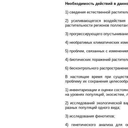
Необходимость действий в данно
1) сведения ес­тественной рас­тите
2) уси­ливающегося воздействия 
растительности ре­ги­онов поллютан
3) прогрессирующего опусты­ни­ва­ни
4) необратимых климатических изм
5) про­блем, свя­занных с изменени
4) биотических поражений рас­тител
6) бес­конт­роль­ного распростране
В настоящее время при существу
проблему их сохранения целе­со­об­
1) ин­вен­таризации и оценки состо
на уров­нях популяций, экосистем,
2) исследований эко­ло­ги­чес­кой
разных популяций одного вида;
3) исследования фенотипов;
4) ге­не­тического ана­лиза для