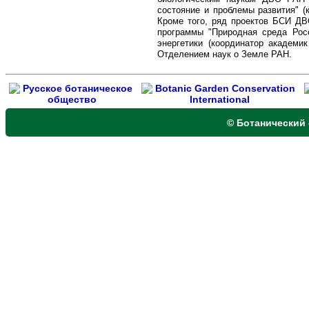
состояние и проблемы развития" (к
Кро­ме того, ряд проектов БСИ ДВ
программы "Природная среда Росс
энергетики (координатор ака­демик
Отде­ле­ни­ем наук о Земле РАН.
© Ботанический 