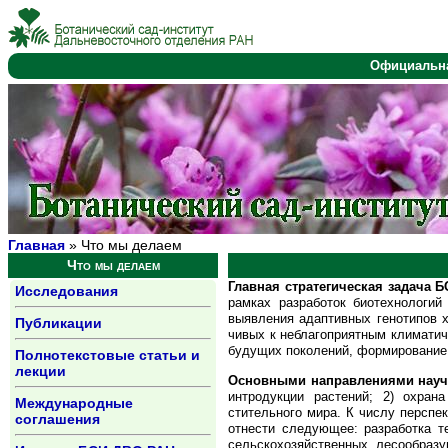
Официальн
Главная
» Что мы делаем
Что мы делаем
Главная стратегическая задача 
Исследования
рамках разработок биотехнологий у
выявления адаптивных ге­ноти­пов х
Публикации
чивых к неблагоприятным кли­матиче
будущих поко­ле­ний, фор­ми­ровани
Полнотекстовые статьи и
лекции
Основными направлениями науч
интродукции растений; 2) охрана 
Международные
стительного мира. К числу перспек
соглашения
отнес­ти сле­дующее: разработка 
сельскохозяйственных, лесообразу