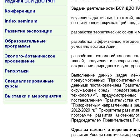
Издания БСИ ДВО РАН
Задачи деятельности БСИ ДВО Р
Конференции
изучение адаптивных стратегий, эко
Index seminum
ного изменения ок­ру­жающей среды
Развитие экспозиции
разработка теоретических основ и м
Образовательные
разработка эффективных методов ин­
программы
условиях востока Азии;
Эколого-ботаническое
разработка тех­нологий кло­наль­ног
просвещение
тка­ней, по­лучение и воспроизв
сохранение природного и культурного
Репортажи
Выполнение данных задач лежит
предусмотренных "Приоритетными н
Специализированные
денными постановлением Правительст
курсы
окружающей среды, пре­до­т­вра­
технологиям", предусмотренны
Выставки и мероприятия
постановлением Правительства от 0
"Приоритетным направлениям в рамк
2012-2020 гг." При­о­ри­теты разви
программе развития биотехнолог
Председателем Пра­ви­тельства РФ.
Одна из важных и перспективн
развития России генетических ресур