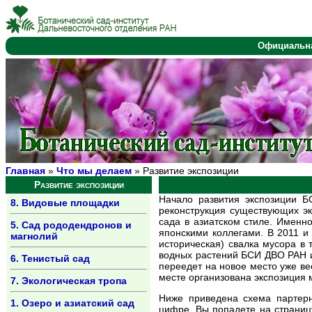
Официальн
Главная
»
Что мы делаем
» Развитие экспозиции
Развитие экспозиции
Начало развития экспозиции 
8. Видовые площадки
реконструкция существующих эк
сада в азиатском стиле. Именн
5. Сад рододендронов и
японскими коллегами. В 2011 и
магнолий
историческая) свалка мусора в 
водных растений БСИ ДВО РАН и,
6. Тенистый сад
переедет на новое место уже ве
месте организована экспозиция 
7. Экологическая тропа
Ниже приведена схема партерн
1. Озеро и азиатский сад
цифре, Вы попадете на страниц