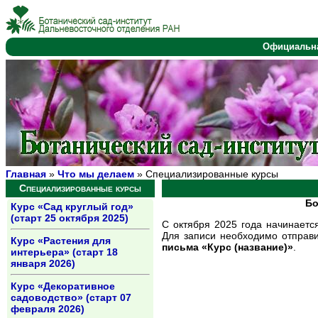
Официальн
Главная
»
Что мы делаем
» Специализированные курсы
Специализированные курсы
Бо
Курс «Сад круглый год»
(старт 25 октября 2025)
С октября 2025 года начинаетс
Для записи необходимо отправи
Курс «Растения для
письма
«Курс (название)»
.
интерьера» (старт 18
января 2026)
Курс «Декоративное
садоводство» (старт 07
февраля 2026)